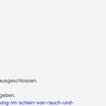
 ausgeschlossen.
egeben.
llung-im-schein-von-rauch-und-