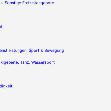
os
,
Sonstige Freizeitangebote
ht
enstleistungen
,
Sport & Bewegung
kigebiete
,
Tanz
,
Wassersport
igkeit