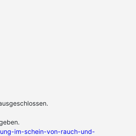
 ausgeschlossen.
egeben.
llung-im-schein-von-rauch-und-