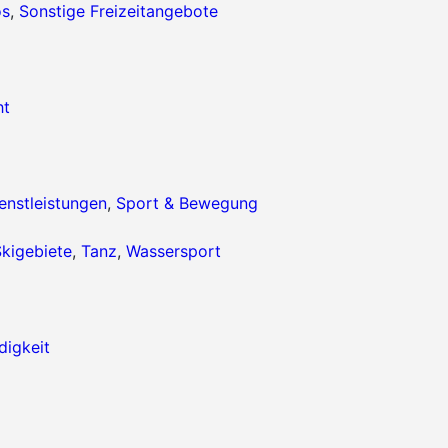
os
,
Sonstige Freizeitangebote
ht
enstleistungen
,
Sport & Bewegung
kigebiete
,
Tanz
,
Wassersport
igkeit