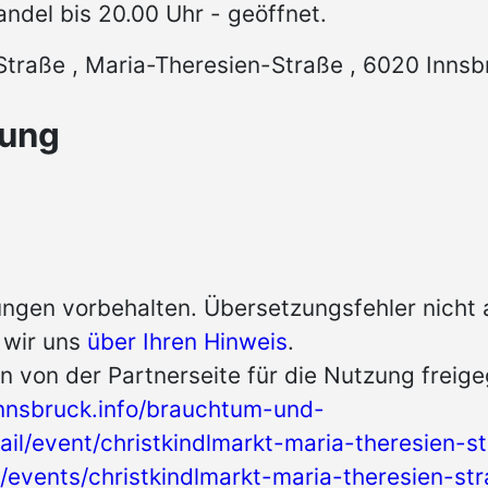
andel bis 20.00 Uhr - geöffnet.
traße , Maria-Theresien-Straße , 6020 Innsb
tung
ngen vorbehalten. Übersetzungsfehler nicht
n wir uns
über Ihren Hinweis
.
n von der Partnerseite für die Nutzung freig
nnsbruck.info/brauchtum-und-
ail/event/christkindlmarkt-maria-theresien-s
at/events/christkindlmarkt-maria-theresien-s