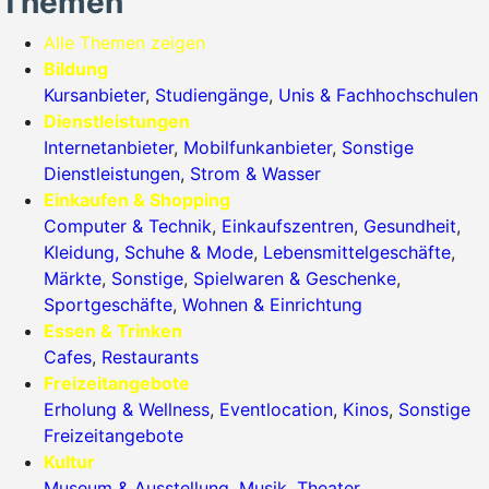
Themen
Alle Themen zeigen
Bildung
Kursanbieter
,
Studiengänge
,
Unis & Fachhochschulen
Dienstleistungen
Internetanbieter
,
Mobilfunkanbieter
,
Sonstige
Dienstleistungen
,
Strom & Wasser
Einkaufen & Shopping
Computer & Technik
,
Einkaufszentren
,
Gesundheit
,
Kleidung, Schuhe & Mode
,
Lebensmittelgeschäfte
,
Märkte
,
Sonstige
,
Spielwaren & Geschenke
,
Sportgeschäfte
,
Wohnen & Einrichtung
Essen & Trinken
Cafes
,
Restaurants
Freizeitangebote
Erholung & Wellness
,
Eventlocation
,
Kinos
,
Sonstige
Freizeitangebote
Kultur
Museum & Ausstellung
,
Musik
,
Theater