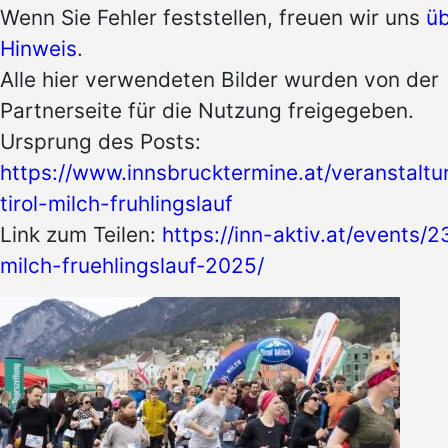
Wenn Sie Fehler feststellen, freuen wir uns
üb
Hinweis
.
Alle hier verwendeten Bilder wurden von der
Partnerseite für die Nutzung freigegeben.
Ursprung des Posts:
https://www.innsbrucktermine.at/veranstalt
tirol-milch-fruhlingslauf
Link zum Teilen:
https://inn-aktiv.at/events/23
milch-fruehlingslauf-2025/