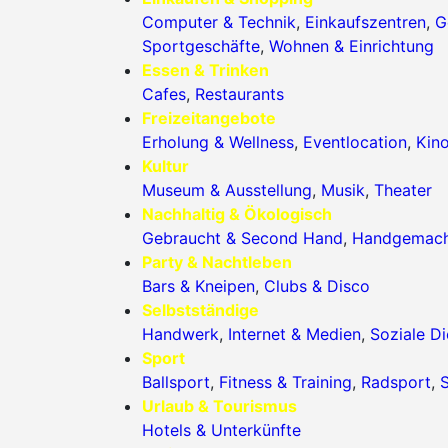
Computer & Technik
,
Einkaufszentren
,
G
Sportgeschäfte
,
Wohnen & Einrichtung
Essen & Trinken
Cafes
,
Restaurants
Freizeitangebote
Erholung & Wellness
,
Eventlocation
,
Kin
Kultur
Museum & Ausstellung
,
Musik
,
Theater
Nachhaltig & Ökologisch
Gebraucht & Second Hand
,
Handgemac
Party & Nachtleben
Bars & Kneipen
,
Clubs & Disco
Selbstständige
Handwerk
,
Internet & Medien
,
Soziale Di
Sport
Ballsport
,
Fitness & Training
,
Radsport
,
S
Urlaub & Tourismus
Hotels & Unterkünfte