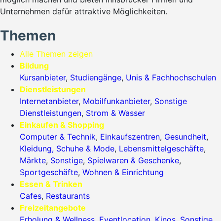
Unternehmen dafür attraktive Möglichkeiten.
Themen
Alle Themen zeigen
Bildung
Kursanbieter
,
Studiengänge
,
Unis & Fachhochschulen
Dienstleistungen
Internetanbieter
,
Mobilfunkanbieter
,
Sonstige
Dienstleistungen
,
Strom & Wasser
Einkaufen & Shopping
Computer & Technik
,
Einkaufszentren
,
Gesundheit
,
Kleidung, Schuhe & Mode
,
Lebensmittelgeschäfte
,
Märkte
,
Sonstige
,
Spielwaren & Geschenke
,
Sportgeschäfte
,
Wohnen & Einrichtung
Essen & Trinken
Cafes
,
Restaurants
Freizeitangebote
Erholung & Wellness
,
Eventlocation
,
Kinos
,
Sonstige