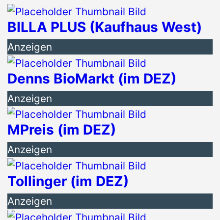
BILLA PLUS (Kaufhaus West)
Anzeigen
Denns BioMarkt (im DEZ)
Anzeigen
MPreis (im DEZ)
Anzeigen
Tollinger (im DEZ)
Anzeigen