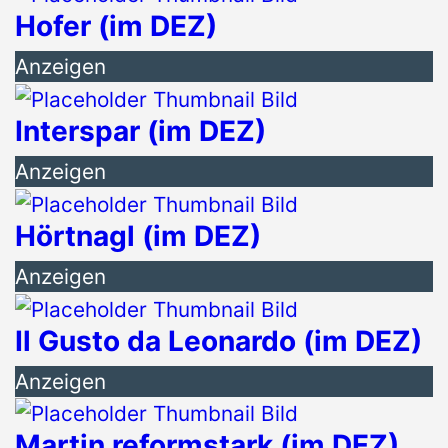
Hofer (im DEZ)
Anzeigen
Interspar (im DEZ)
Anzeigen
Hörtnagl (im DEZ)
Anzeigen
Il Gusto da Leonardo (im DEZ)
Anzeigen
Martin reformstark (im DEZ)