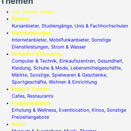
Themen
Alle Themen zeigen
Bildung
Kursanbieter
,
Studiengänge
,
Unis & Fachhochschulen
Dienstleistungen
Internetanbieter
,
Mobilfunkanbieter
,
Sonstige
Dienstleistungen
,
Strom & Wasser
Einkaufen & Shopping
Computer & Technik
,
Einkaufszentren
,
Gesundheit
,
Kleidung, Schuhe & Mode
,
Lebensmittelgeschäfte
,
Märkte
,
Sonstige
,
Spielwaren & Geschenke
,
Sportgeschäfte
,
Wohnen & Einrichtung
Essen & Trinken
Cafes
,
Restaurants
Freizeitangebote
Erholung & Wellness
,
Eventlocation
,
Kinos
,
Sonstige
Freizeitangebote
Kultur
Museum & Ausstellung
,
Musik
,
Theater