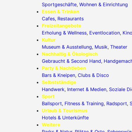
Sportgeschäfte
,
Wohnen & Einrichtung
Essen & Trinken
Cafes
,
Restaurants
Freizeitangebote
Erholung & Wellness
,
Eventlocation
,
Kin
Kultur
Museum & Ausstellung
,
Musik
,
Theater
Nachhaltig & Ökologisch
Gebraucht & Second Hand
,
Handgemac
Party & Nachtleben
Bars & Kneipen
,
Clubs & Disco
Selbstständige
Handwerk
,
Internet & Medien
,
Soziale Di
Sport
Ballsport
,
Fitness & Training
,
Radsport
,
S
Urlaub & Tourismus
Hotels & Unterkünfte
Weitere
Parks & Natur
,
Plätze & Orte
,
Sehenswürd