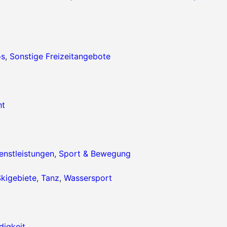
os
,
Sonstige Freizeitangebote
ht
enstleistungen
,
Sport & Bewegung
kigebiete
,
Tanz
,
Wassersport
igkeit