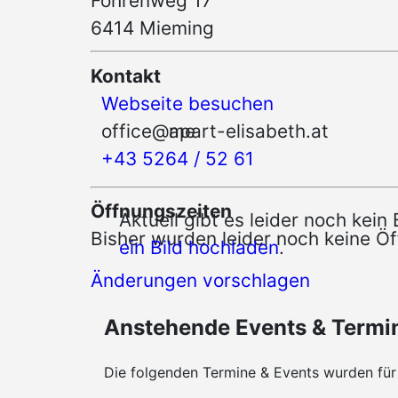
Föhrenweg 17
6414 Mieming
Kontakt
Webseite besuchen
office@
me
apart-elisabeth.at
+43 5264 / 52 61
Öffnungszeiten
Aktuell gibt es leider noch kei
Bisher wurden leider noch keine Öf
ein Bild hochladen
.
Änderungen vorschlagen
Anstehende Events & Termi
Die folgenden Termine & Events wurden fü