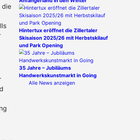
Anfängerland in den Winter
 die
ls
Hintertux eröffnet die Zillertaler
r
Skisaison 2025/26 mit Herbstskilauf
und Park Opening
35 Jahre – Jubiläums
Handwerkskunstmarkt in Going
r
Alle News anzeigen
nd
ang