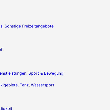
os
,
Sonstige Freizeitangebote
ht
enstleistungen
,
Sport & Bewegung
kigebiete
,
Tanz
,
Wassersport
igkeit