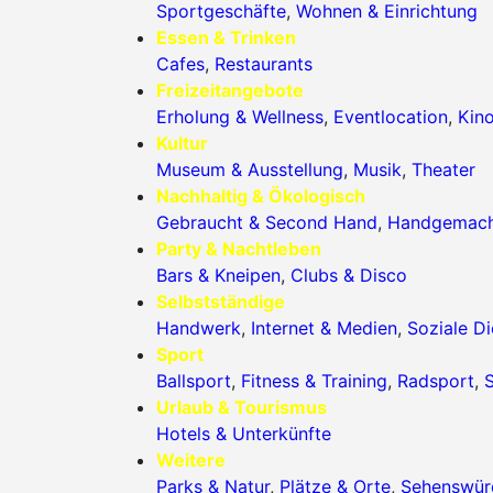
Sportgeschäfte
,
Wohnen & Einrichtung
Essen & Trinken
Cafes
,
Restaurants
Freizeitangebote
Erholung & Wellness
,
Eventlocation
,
Kin
Kultur
Museum & Ausstellung
,
Musik
,
Theater
Nachhaltig & Ökologisch
Gebraucht & Second Hand
,
Handgemac
Party & Nachtleben
Bars & Kneipen
,
Clubs & Disco
Selbstständige
Handwerk
,
Internet & Medien
,
Soziale Di
Sport
Ballsport
,
Fitness & Training
,
Radsport
,
S
Urlaub & Tourismus
Hotels & Unterkünfte
Weitere
Parks & Natur
,
Plätze & Orte
,
Sehenswürd