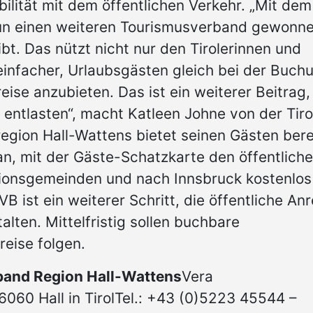
ilität mit dem öffentlichen Verkehr. „Mit de
un einen weiteren Tourismusverband gewonne
t. Das nützt nicht nur den Tirolerinnen und
einfacher, Urlaubsgästen gleich bei der Buch
reise anzubieten. Das ist ein weiterer Beitrag
 entlasten“, macht Katleen Johne von der Tiro
egion Hall-Wattens bietet seinen Gästen bere
an, mit der Gäste-Schatzkarte den öffentlich
ionsgemeinden und nach Innsbruck kostenlos
 ist ein weiterer Schritt, die öffentliche Anr
alten. Mittelfristig sollen buchbare
eise folgen.
and Region Hall-Wattens
Vera
060 Hall in TirolTel.: +43 (0)5223 45544 –