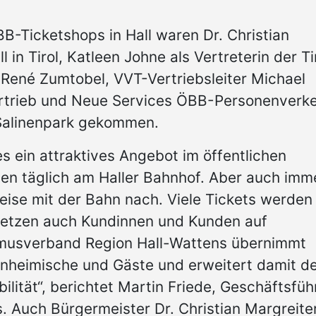
-Ticketshops in Hall waren Dr. Christian
 in Tirol, Katleen Johne als Vertreterin der Ti
ené Zumtobel, VVT-Vertriebsleiter Michael
ertrieb und Neue Services ÖBB-Personenverk
m Salinenpark gekommen.
es ein attraktives Angebot im öffentlichen
ten täglich am Haller Bahnhof. Aber auch imm
ise mit der Bahn nach. Viele Tickets werden
 setzen auch Kundinnen und Kunden auf
smusverband Region Hall-Wattens übernimmt
Einheimische und Gäste und erweitert damit d
lität“, berichtet Martin Friede, Geschäftsfüh
. Auch Bürgermeister Dr. Christian Margreite