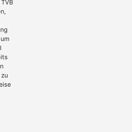
m TVB
n,
ung
, um
l
its
en
 zu
eise