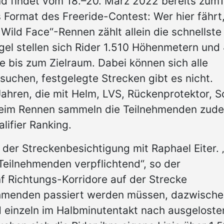
nd findet vom 18.–20. März 2022 bereits zum1
 Format des Freeride-Contest: Wer hier fährt
l Wild Face“-Rennen zählt allein die schnellste
el stellen sich Rider 1.510 Höhenmetern und 
 bis zum Zielraum. Dabei können sich alle
uchen, festgelegte Strecken gibt es nicht.
Jahren, die mit Helm, LVS, Rückenprotektor, 
 Beim Rennen sammeln die Teilnehmenden zud
lifier Ranking.
 der Streckenbesichtigung mit Raphael Eiter. 
 Teilnehmenden verpflichtend“, so der
f Richtungs-Korridore auf der Strecke
nehmenden passiert werden müssen, dazwischen
d einzeln im Halbminutentakt nach ausgeloste