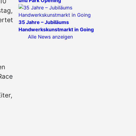
und Park Opening
510
stag,
ertet
35 Jahre – Jubiläums
Handwerkskunstmarkt in Going
Alle News anzeigen
en
 Race
iter,