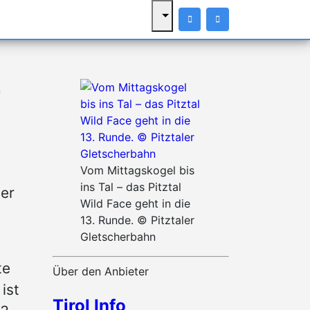
2
Vom Mittagskogel bis
ins Tal – das Pitztal
ler
Wild Face geht in die
13. Runde. © Pitztaler
Gletscherbahn
te
Über den Anbieter
ist
Tirol Info