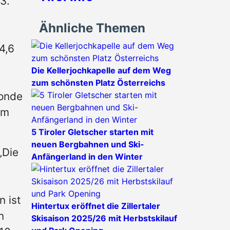
3.
,
Ähnliche Themen
4,6
Die Kellerjochkapelle auf dem Weg
zum schönsten Platz Österreichs
Sonde
em
5 Tiroler Gletscher starten mit
neuen Bergbahnen und Ski-
„Die
Anfängerland in den Winter
 ist
Hintertux eröffnet die Zillertaler
n
Skisaison 2025/26 mit Herbstskilauf