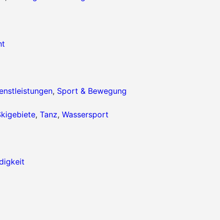
ht
enstleistungen
,
Sport & Bewegung
kigebiete
,
Tanz
,
Wassersport
igkeit