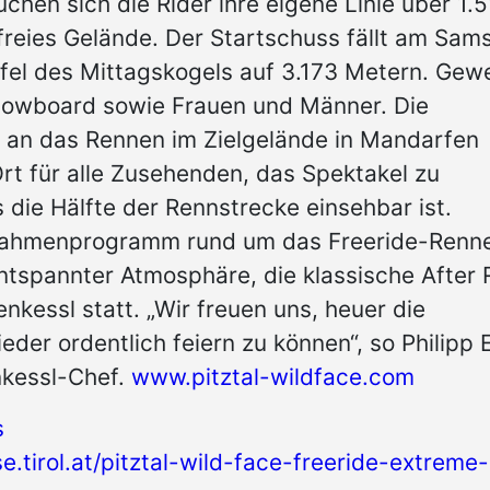
hen sich die Rider ihre eigene Linie über 1.
reies Gelände. Der Startschuss fällt am Sam
fel des Mittagskogels auf 3.173 Metern. Gew
Snowboard sowie Frauen und Männer. Die
s an das Rennen im Zielgelände in Mandarfen
 Ort für alle Zusehenden, das Spektakel zu
 die Hälfte der Rennstrecke einsehbar ist.
 Rahmenprogramm rund um das Freeride-Renn
ntspannter Atmosphäre, die klassische After
nkessl statt. „Wir freuen uns, heuer die
der ordentlich feiern zu können“, so Philipp E
nkessl-Chef.
www.pitztal-wildface.com
s
se.tirol.at/pitztal-wild-face-freeride-extreme-