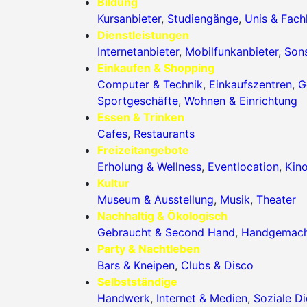
Bildung
Kursanbieter
,
Studiengänge
,
Unis & Fac
Dienstleistungen
Internetanbieter
,
Mobilfunkanbieter
,
Sons
Einkaufen & Shopping
Computer & Technik
,
Einkaufszentren
,
G
Sportgeschäfte
,
Wohnen & Einrichtung
Essen & Trinken
Cafes
,
Restaurants
Freizeitangebote
Erholung & Wellness
,
Eventlocation
,
Kin
Kultur
Museum & Ausstellung
,
Musik
,
Theater
Nachhaltig & Ökologisch
Gebraucht & Second Hand
,
Handgemac
Party & Nachtleben
Bars & Kneipen
,
Clubs & Disco
Selbstständige
Handwerk
,
Internet & Medien
,
Soziale Di