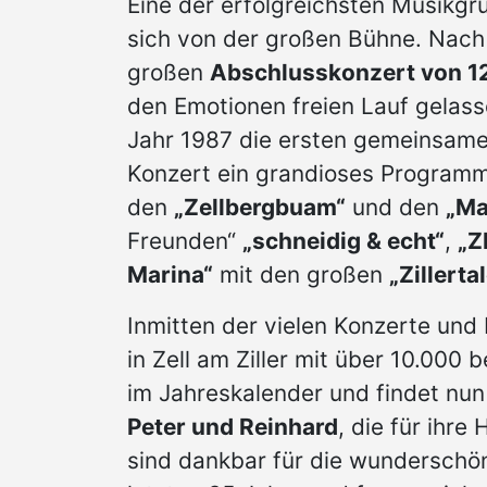
Eine der erfolgreichsten Musikgr
sich von der großen Bühne. Nach
großen
Abschlusskonzert von 12
den Emotionen freien Lauf gelasse
Jahr 1987 die ersten gemeinsamen 
Konzert ein grandioses Programm
den
„Zellbergbuam“
und den
„Ma
Freunden“
„schneidig & echt“
,
„Z
Marina“
mit den großen
„Zillerta
Inmitten der vielen Konzerte und
in Zell am Ziller mit über 10.000
im Jahreskalender und findet nun
Peter und Reinhard
, die für ihr
sind dankbar für die wunderschö