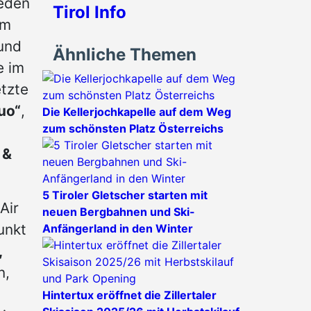
ieden
Tirol Info
im
 und
Ähnliche Themen
e im
etzte
uo“
,
Die Kellerjochkapelle auf dem Weg
zum schönsten Platz Österreichs
 &
5 Tiroler Gletscher starten mit
Air
neuen Bergbahnen und Ski-
unkt
Anfängerland in den Winter
,
n,
Hintertux eröffnet die Zillertaler