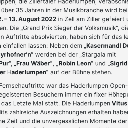
uppen, die Zillertaler Haderlumpen, verabsch
 über 35 Jahren in der Musikbranche wird be
. – 13. August 2022
in Zell am Ziller gefeiert
n. Die „Grand Prix Sieger der Volksmusik“, di
Auftritte absolvierten, haben sich für das l
 einfallen lassen: Neben dem
„Kasermandl D
yrhofner’n“
werden bei der „Stargala mit
Pur“, „Frau Wäber“
,
„Robin Leon“
und
„Sigrid
ler
H
aderlumpen“
auf der Bühne stehen.
 Fernsehauftritte war das Haderlumpen Open-
 begeisterten Besuchern immer ein fixer Höhep
 das Letzte Mal statt. Die Haderlumpen
Vitus
e Hits zahlreiche Auszeichnungen erhalten habe
ne Zeit und die unvergesslichen Momente der