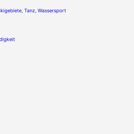
kigebiete
,
Tanz
,
Wassersport
igkeit