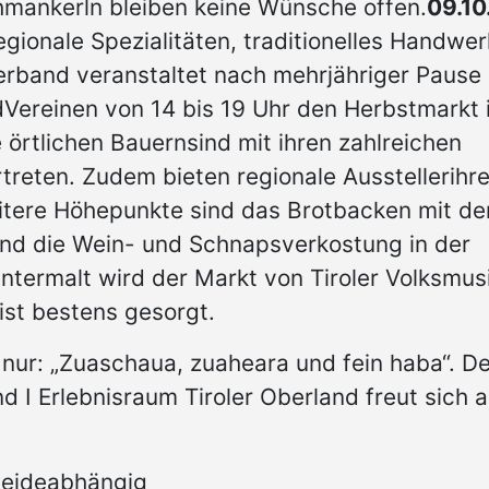
hmankerln bleiben keine Wünsche offen.
09.10
gionale Spezialitäten, traditionelles Handwer
erband veranstaltet nach mehrjähriger Pause
dVereinen von 14 bis 19 Uhr den Herbstmarkt 
 örtlichen Bauernsind mit ihren zahlreichen
treten. Zudem bieten regionale Ausstellerihr
itere Höhepunkte sind das Brotbacken mit de
 und die Wein- und Schnapsverkostung in der
termalt wird der Markt von Tiroler Volksmusi
ist bestens gesorgt.
o nur: „Zuaschaua, zuaheara und fein haba“. D
 I Erlebnisraum Tiroler Oberland freut sich a
 weideabhängig