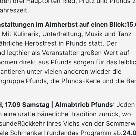
 den drei Hauptorten Ried, Prutz und Pfunds 
ahreszeit.
taltungen im Almherbst auf einen Blick:
15.
Mit Kulinarik, Unterhaltung, Musik und Tanz
hrliche Herbstfest in Pfunds statt. Der
d legthier als Veranstalter großen Wert auf
nomen direkt aus Pfunds sorgen für das leibli
antieren unter vielen anderen wieder die
engruppe Pfunds, die Pfunds-Kerle und die Ba
d, 17.09 Samstag | Almabtrieb Pfunds
: Jeden
eine uralte bäuerliche Tradition zurück, wo
esundeRückkehr ihres Viehs von der Sommerw
nale Schmankerl rundendas Programm ab.
24.0