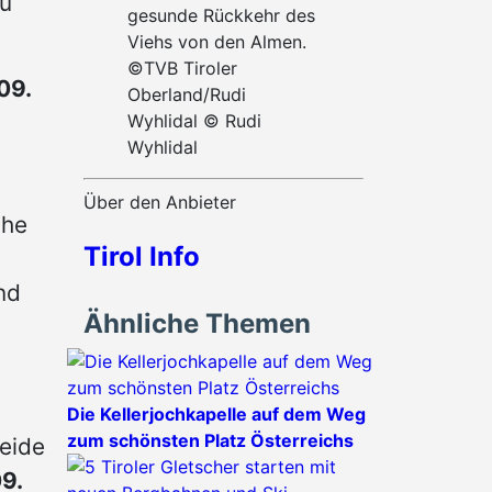
zu
gesunde Rückkehr des
Viehs von den Almen.
©TVB Tiroler
09.
Oberland/Rudi
Wyhlidal © Rudi
Wyhlidal
Über den Anbieter
che
Tirol Info
nd
Ähnliche Themen
Die Kellerjochkapelle auf dem Weg
zum schönsten Platz Österreichs
eide
9.