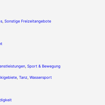
os
,
Sonstige Freizeitangebote
ht
enstleistungen
,
Sport & Bewegung
kigebiete
,
Tanz
,
Wassersport
igkeit