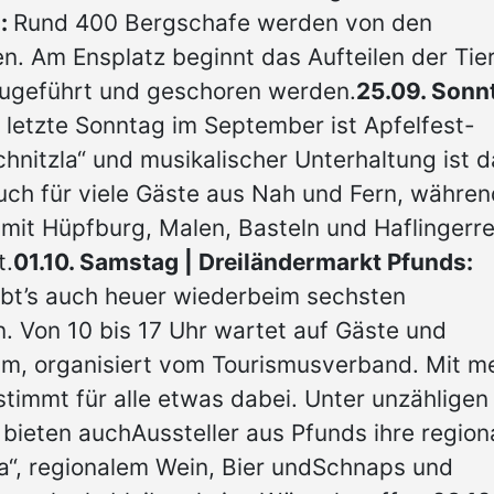
*:
Rund 400 Bergschafe werden von den
n. Am Ensplatz beginnt das Aufteilen der Tier
 zugeführt und geschoren werden.
25.09. Sonn
 letzte Sonntag im September ist Apfelfest-
hnitzla“ und musikalischer Unterhaltung ist d
auch für viele Gäste aus Nah und Fern, währen
it Hüpfburg, Malen, Basteln und Haflingerre
t.
01.10. Samstag | Dreiländermarkt Pfunds:
ibt’s auch heuer wiederbeim sechsten
. Von 10 bis 17 Uhr wartet auf Gäste und
mm, organisiert vom Tourismusverband. Mit m
stimmt für alle etwas dabei. Unter unzähligen
ieten auchAussteller aus Pfunds ihre region
a“, regionalem Wein, Bier undSchnaps und