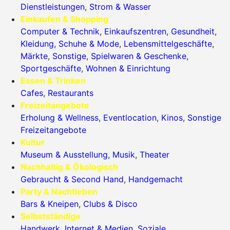
Dienstleistungen
,
Strom & Wasser
Einkaufen & Shopping
Computer & Technik
,
Einkaufszentren
,
Gesundheit
,
Kleidung, Schuhe & Mode
,
Lebensmittelgeschäfte
,
Märkte
,
Sonstige
,
Spielwaren & Geschenke
,
Sportgeschäfte
,
Wohnen & Einrichtung
Essen & Trinken
Cafes
,
Restaurants
Freizeitangebote
Erholung & Wellness
,
Eventlocation
,
Kinos
,
Sonstige
Freizeitangebote
Kultur
Museum & Ausstellung
,
Musik
,
Theater
Nachhaltig & Ökologisch
Gebraucht & Second Hand
,
Handgemacht
Party & Nachtleben
Bars & Kneipen
,
Clubs & Disco
Selbstständige
Handwerk
,
Internet & Medien
,
Soziale