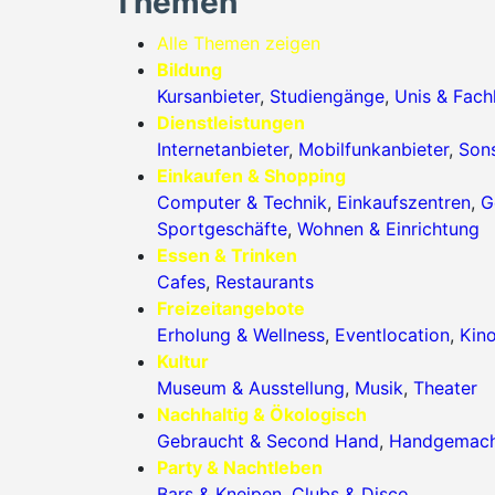
Themen
Alle Themen zeigen
Bildung
Kursanbieter
,
Studiengänge
,
Unis & Fac
Dienstleistungen
Internetanbieter
,
Mobilfunkanbieter
,
Sons
Einkaufen & Shopping
Computer & Technik
,
Einkaufszentren
,
G
Sportgeschäfte
,
Wohnen & Einrichtung
Essen & Trinken
Cafes
,
Restaurants
Freizeitangebote
Erholung & Wellness
,
Eventlocation
,
Kin
Kultur
Museum & Ausstellung
,
Musik
,
Theater
Nachhaltig & Ökologisch
Gebraucht & Second Hand
,
Handgemac
Party & Nachtleben
Bars & Kneipen
,
Clubs & Disco