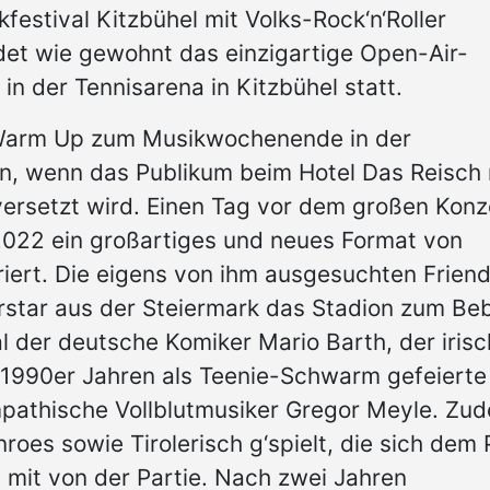
kfestival Kitzbühel mit Volks-Rock‘n‘Roller
det wie gewohnt das einzigartige Open-Air-
n der Tennisarena in Kitzbühel statt.
 Warm Up zum Musikwochenende in der
en, wenn das Publikum beim Hotel Das Reisch 
versetzt wird. Einen Tag vor dem großen Konz
2022 ein großartiges und neues Format von
riert. Die eigens von ihm ausgesuchten Frien
tar aus der Steiermark das Stadion zum Be
l der deutsche Komiker Mario Barth, der iris
 1990er Jahren als Teenie-Schwarm gefeierte
pathische Vollblutmusiker Gregor Meyle. Zu
roes sowie Tirolerisch g‘spielt, die sich dem
 mit von der Partie. Nach zwei Jahren