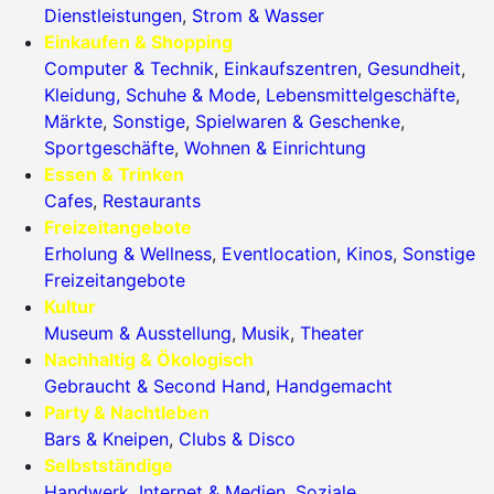
Dienstleistungen
,
Strom & Wasser
Einkaufen & Shopping
Computer & Technik
,
Einkaufszentren
,
Gesundheit
,
Kleidung, Schuhe & Mode
,
Lebensmittelgeschäfte
,
Märkte
,
Sonstige
,
Spielwaren & Geschenke
,
Sportgeschäfte
,
Wohnen & Einrichtung
Essen & Trinken
Cafes
,
Restaurants
Freizeitangebote
Erholung & Wellness
,
Eventlocation
,
Kinos
,
Sonstige
Freizeitangebote
Kultur
Museum & Ausstellung
,
Musik
,
Theater
Nachhaltig & Ökologisch
Gebraucht & Second Hand
,
Handgemacht
Party & Nachtleben
Bars & Kneipen
,
Clubs & Disco
Selbstständige
Handwerk
,
Internet & Medien
,
Soziale