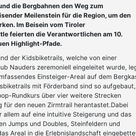
und die Bergbahnen den Weg zum
ender Meilenstein für die Region, um den
ken. Im Beisein vom Tiroler
le feierten die Verantwortlichen am 10.
uen Highlight-Pfade.
und der Kidsbiketrails, welche von einer
ub Nauders zeremoniell eingeleitet wurde, le
umfassendes Einsteiger-Areal auf dem Bergka
sbiketrails mit Förderband sind so aufgebaut,
oop-Rundkurs über vier weitere Strecken
g für den neuen Zirmtrail herantastet.Dabei
 allem auf eine intuitive Steigerung und das
inen Jumps und Doubles, Steinfeldern und
as Areal in die Erlebnislandschaft eingebette