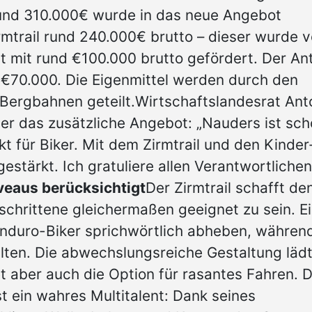
Rund 310.000€ wurde in das neue Angebot
irmtrail rund 240.000€ brutto – dieser wurde 
t mit rund €100.000 brutto gefördert. Der Ant
. €70.000. Die Eigenmittel werden durch den
ergbahnen geteilt.Wirtschaftslandesrat Ant
ber das zusätzliche Angebot: „Nauders ist sc
kt für Biker. Mit dem Zirmtrail und den Kinder
estärkt. Ich gratuliere allen Verantwortlichen
veaus berücksichtigt
Der Zirmtrail schafft de
schrittene gleichermaßen geeignet zu sein. E
Enduro-Biker sprichwörtlich abheben, währen
alten. Die abwechslungsreiche Gestaltung läd
t aber auch die Option für rasantes Fahren. 
st ein wahres Multitalent: Dank seines