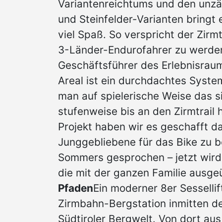
Variantenreichtums und den unzä
und Steinfelder-Varianten bringt 
viel Spaß. So verspricht der Zir
3-Länder-Endurofahrer zu werden,
Geschäftsführer des Erlebnisrau
Areal ist ein durchdachtes System
man auf spielerische Weise das s
stufenweise bis an den Zirmtrail
Projekt haben wir es geschafft d
Junggebliebene für das Bike zu b
Sommers gesprochen – jetzt wird e
die mit der ganzen Familie ausge
Pfaden
Ein moderner 8er Sessellif
Zirmbahn-Bergstation inmitten de
Südtiroler Bergwelt. Von dort au