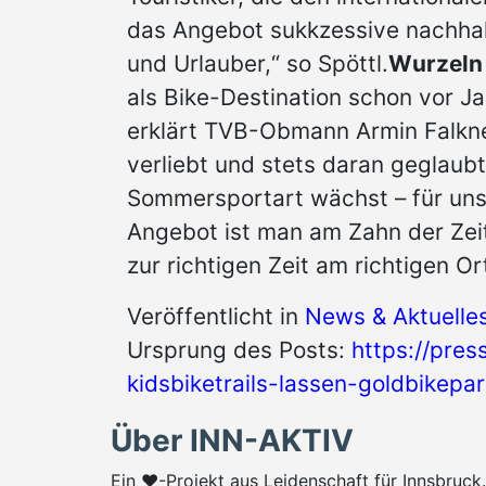
das Angebot sukkzessive nachhal
und Urlauber,“ so Spöttl.
Wurzeln 
als Bike-Destination schon vor J
erklärt TVB-Obmann Armin Falkne
verliebt und stets daran geglaub
Sommersportart wächst – für uns
Angebot ist man am Zahn der Zeit
zur richtigen Zeit am richtigen Or
Veröffentlicht in
News & Aktuelle
Ursprung des Posts:
https://press
kidsbiketrails-lassen-goldbikepa
Über INN-AKTIV
Ein ♥-Projekt aus Leidenschaft für Innsbruc