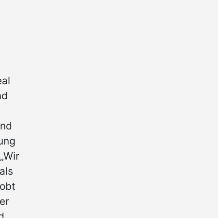
al
nd
und
ung
„Wir
als
lobt
er
d