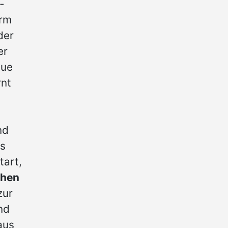
-
orm
der
er
eue
rnt
nd
es
tart,
chen
zur
nd
aus