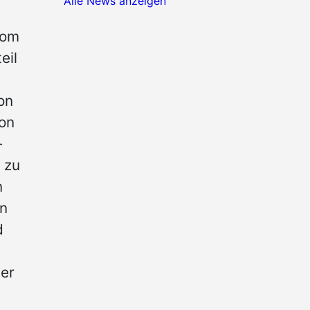
Alle News anzeigen
vom
eil
on
hon
-
 zu
n
in
d
t
Der