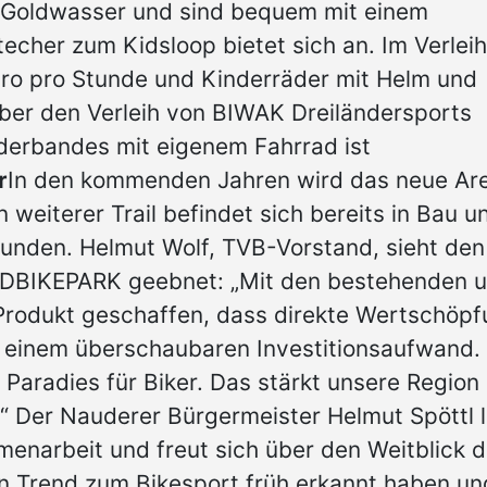
t Goldwasser und sind bequem mit einem
echer zum Kidsloop bietet sich an. Im Verleih
uro pro Stunde und Kinderräder mit Helm und
ber den Verleih von BIWAK Dreiländersports
rderbandes mit eigenem Fahrrad ist
r
In den kommenden Jahren wird das neue Are
weiterer Trail befindet sich bereits in Bau u
runden. Helmut Wolf, TVB-Vorstand, sieht den
DBIKEPARK geebnet: „Mit den bestehenden 
rodukt geschaffen, dass direkte Wertschöpf
it einem überschaubaren Investitionsaufwand. 
 Paradies für Biker. Das stärkt unsere Region 
“ Der Nauderer Bürgermeister Helmut Spöttl 
enarbeit und freut sich über den Weitblick d
len Trend zum Bikesport früh erkannt haben un