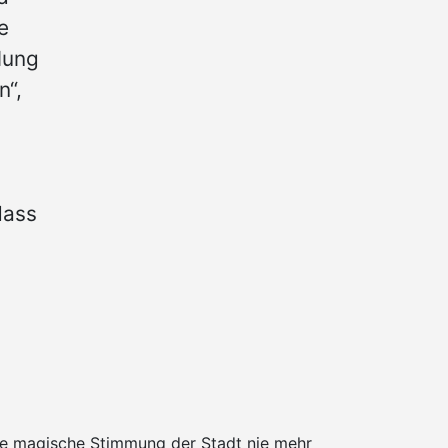
e
lung
n“,
dass
die magische Stimmung der Stadt nie mehr