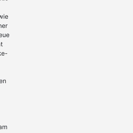
wie
her
eue
t
ke-
en
 am