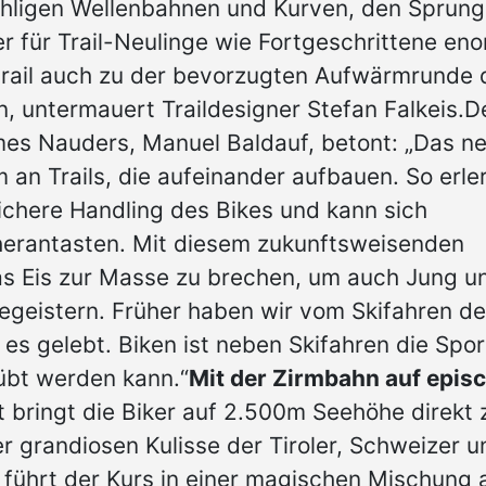
hligen Wellenbahnen und Kurven, den Sprung
er für Trail-Neulinge wie Fortgeschrittene en
mtrail auch zu der bevorzugten Aufwärmrunde 
 untermauert Traildesigner Stefan Falkeis.D
mes Nauders, Manuel Baldauf, betont: „Das n
 an Trails, die aufeinander aufbauen. So erle
ichere Handling des Bikes und kann sich
 herantasten. Mit diesem zukunftsweisenden
as Eis zur Masse zu brechen, um auch Jung u
egeistern. Früher haben wir vom Skifahren d
s gelebt. Biken ist neben Skifahren die Spor
übt werden kann.“
Mit der Zirmbahn auf epis
t bringt die Biker auf 2.500m Seehöhe direkt 
r grandiosen Kulisse der Tiroler, Schweizer u
s führt der Kurs in einer magischen Mischung 