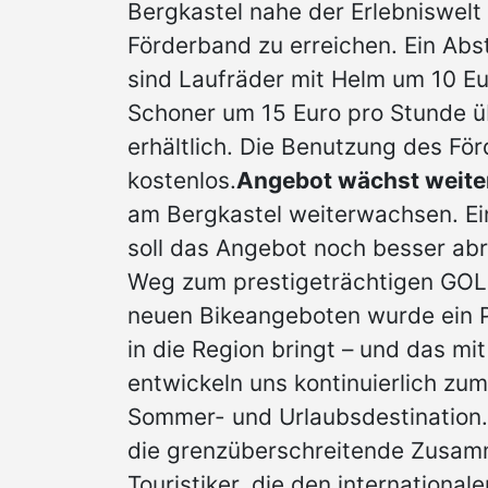
Bergkastel nahe der Erlebniswel
Förderband zu erreichen. Ein Abst
sind Laufräder mit Helm um 10 E
Schoner um 15 Euro pro Stunde ü
erhältlich. Die Benutzung des Fö
kostenlos.
Angebot wächst weite
am Bergkastel weiterwachsen. Ein 
soll das Angebot noch besser ab
Weg zum prestigeträchtigen GOL
neuen Bikeangeboten wurde ein P
in die Region bringt – und das m
entwickeln uns kontinuierlich zum
Sommer- und Urlaubsdestination.
die grenzüberschreitende Zusamm
Touristiker, die den internationa