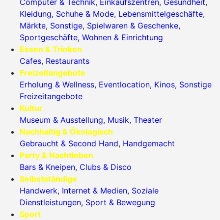
Computer & Technik
,
Einkaufszentren
,
Gesundheit
,
Kleidung, Schuhe & Mode
,
Lebensmittelgeschäfte
,
Märkte
,
Sonstige
,
Spielwaren & Geschenke
,
Sportgeschäfte
,
Wohnen & Einrichtung
Essen & Trinken
Cafes
,
Restaurants
Freizeitangebote
Erholung & Wellness
,
Eventlocation
,
Kinos
,
Sonstige
Freizeitangebote
Kultur
Museum & Ausstellung
,
Musik
,
Theater
Nachhaltig & Ökologisch
Gebraucht & Second Hand
,
Handgemacht
Party & Nachtleben
Bars & Kneipen
,
Clubs & Disco
Selbstständige
Handwerk
,
Internet & Medien
,
Soziale
Dienstleistungen
,
Sport & Bewegung
Sport