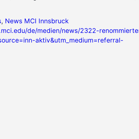
s
,
News MCI Innsbruck
.mci.edu/de/medien/news/2322-renommierte
?source=inn-aktiv&utm_medium=referral-