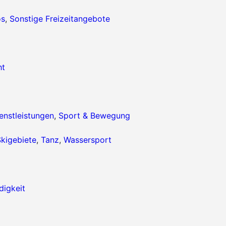
os
,
Sonstige Freizeitangebote
ht
enstleistungen
,
Sport & Bewegung
kigebiete
,
Tanz
,
Wassersport
igkeit