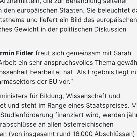
rzneimitteln, die zur Behandlung seltener
n den europäischen Staaten. Sie beleuchtet d
tsthema und liefert ein Bild des europäischen
hes Gewicht in der politischen Diskussion
rmin Fidler
freut sich gemeinsam mit Sarah
 Arbeit ein sehr anspruchsvolles Thema gewäh
ssenheit bearbeitet hat. Als Ergebnis liegt n
armasektors der EU vor.“
inisters für Bildung, Wissenschaft und
t und steht im Range eines Staatspreises. M
 Studienförderung finanziert wird, werden jähr
abschlüsse an allen österreichischen
en (von insgesamt rund 16.000 Abschlüssen)