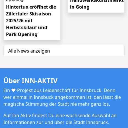
Handwerkskunstmarkt
Hintertux eröffnet die
in Going
Zillertaler Skisaison
2025/26 mit
Herbstskilauf und
Park Opening
Alle News anzeigen
Über INN-AKTIV
Ein ♥-Projekt aus Leidenschaft für Innsbruck. Denn
wer einmal in Innsbuck angekommen ist, den lässt die
magische Stimmung der Stadt nie mehr ganz los.
Auf Inn Aktiv findest Du eine wachsende Auswahl an
Informationen zur und über die Stadt Innsbruck.