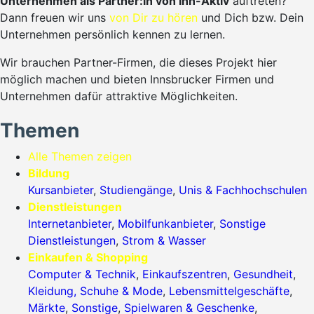
Unternehmen als Partner:in von Inn-Aktiv
auftreten?
Dann freuen wir uns
von Dir zu hören
und Dich bzw. Dein
Unternehmen persönlich kennen zu lernen.
Wir brauchen Partner-Firmen, die dieses Projekt hier
möglich machen und bieten Innsbrucker Firmen und
Unternehmen dafür attraktive Möglichkeiten.
Themen
Alle Themen zeigen
Bildung
Kursanbieter
,
Studiengänge
,
Unis & Fachhochschulen
Dienstleistungen
Internetanbieter
,
Mobilfunkanbieter
,
Sonstige
Dienstleistungen
,
Strom & Wasser
Einkaufen & Shopping
Computer & Technik
,
Einkaufszentren
,
Gesundheit
,
Kleidung, Schuhe & Mode
,
Lebensmittelgeschäfte
,
Märkte
,
Sonstige
,
Spielwaren & Geschenke
,