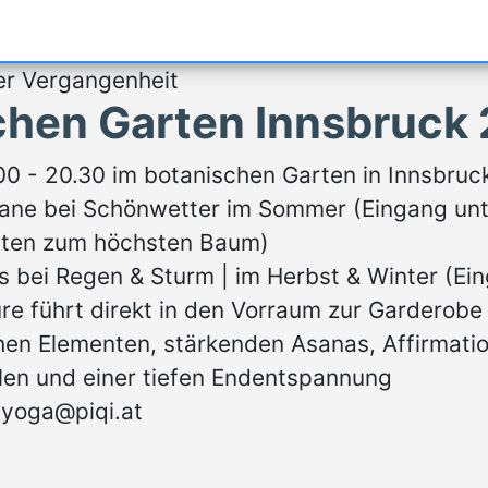
er Vergangenheit
chen Garten Innsbruck
00 - 20.30 im botanischen Garten in Innsbru
tane bei Schönwetter im Sommer (Eingang unt
inten zum höchsten Baum)
s bei Regen & Sturm | im Herbst & Winter (Ein
Türe führt direkt in den Vorraum zur Gardero
chen Elementen, stärkenden Asanas, Affirma
Ölen und einer tiefen Endentspannung
l yoga@piqi.at