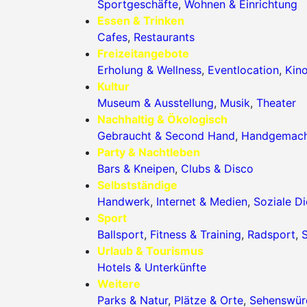
Sportgeschäfte
,
Wohnen & Einrichtung
Essen & Trinken
Cafes
,
Restaurants
Freizeitangebote
Erholung & Wellness
,
Eventlocation
,
Kin
Kultur
Museum & Ausstellung
,
Musik
,
Theater
Nachhaltig & Ökologisch
Gebraucht & Second Hand
,
Handgemac
Party & Nachtleben
Bars & Kneipen
,
Clubs & Disco
Selbstständige
Handwerk
,
Internet & Medien
,
Soziale Di
Sport
Ballsport
,
Fitness & Training
,
Radsport
,
S
Urlaub & Tourismus
Hotels & Unterkünfte
Weitere
Parks & Natur
,
Plätze & Orte
,
Sehenswürd