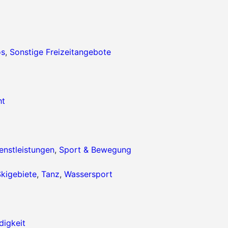
os
,
Sonstige Freizeitangebote
ht
enstleistungen
,
Sport & Bewegung
kigebiete
,
Tanz
,
Wassersport
igkeit