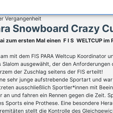
er Vergangenheit
Para Snowboard Crazy 
ühtai zum ersten Mal einen F I S WELTCUP i
am mit dem FIS PARA Weltcup Koordinator u
s Slalom ausgewählt, der den Anforderungen
rzem der Zuschlag seitens der FIS erteilt!
ine sehr junge aufstrebende Sportart und war
 treten ausschließlich Sportler*innen mit Bee
 an und fahren ein Rennen gegen die Zeit. S
es Sports eine Prothese. Eine besondere Hera
emitäten stellt die Kontrolle des Gleichgewic