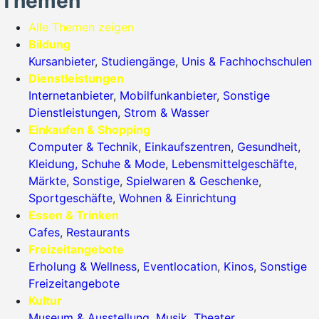
Themen
Alle Themen zeigen
Bildung
Kursanbieter
,
Studiengänge
,
Unis & Fachhochschulen
Dienstleistungen
Internetanbieter
,
Mobilfunkanbieter
,
Sonstige
Dienstleistungen
,
Strom & Wasser
Einkaufen & Shopping
Computer & Technik
,
Einkaufszentren
,
Gesundheit
,
Kleidung, Schuhe & Mode
,
Lebensmittelgeschäfte
,
Märkte
,
Sonstige
,
Spielwaren & Geschenke
,
Sportgeschäfte
,
Wohnen & Einrichtung
Essen & Trinken
Cafes
,
Restaurants
Freizeitangebote
Erholung & Wellness
,
Eventlocation
,
Kinos
,
Sonstige
Freizeitangebote
Kultur
Museum & Ausstellung
,
Musik
,
Theater